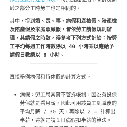
齡之部分工時勞工也是相同的。
Facebook
其中，提到
婚、喪、事、病假和
產檢假、陪產檢
搜索
及陪產假及家庭照顧假，皆
依勞工請假規則辦
理，其請假之時數，得參考下列方式計給：按勞
工平均每週工作時數除以 40 小時乘以應給予
請假日數乘以 8 小時
。
直接舉例病假和特休假的計算方式。
病假：勞工局其實不管拆帳制，因為有投保
勞保就是看月薪，因此可用該員工到職後的
平均月薪 / 30 天，再除以 2 = 計算出
半薪，這就是請
１日病假扣半薪
的算法。