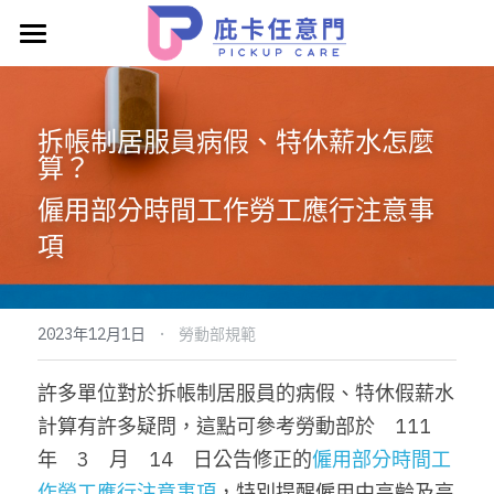
產品特色
庇卡任意門服務宗旨
拆帳制居服員病假、特休薪水怎麼
算？
關於宇鴻系統科技
僱用部分時間工作勞工應行注意事
產業&系統NEWS
項
業界首創多元帳務自動對帳
長照支審系統介接(含臺南縣市聯護系統)
·
2023年12月1日
勞動部規範
解決服務困擾
許多單位對於拆帳制居服員的病假、特休假薪水
計算有許多疑問，這點可參考勞動部於　111　
預約專人介紹
年　3　月　14　日公告修正的
僱用部分時間工
服務情境與客戶成功案例短片
作勞工應行注意事項
，特別提醒僱用中高齡及高