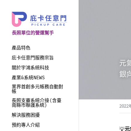
長照單位的營運幫手
產品特色
庇卡任意門服務宗旨
元
關於宇鴻系統科技
銀
產業&系統NEWS
業界首創多元帳務自動對
帳
長照支審系統介接(含臺
南縣市聯護系統)
2022
解決服務困擾
預約專人介紹
💡
元