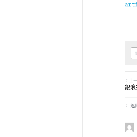
art
上
銀浪
返