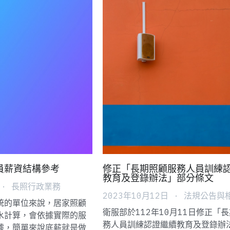
員薪資結構參考
修正「長期照顧服務人員訓練
教育及登錄辦法」部分條文
·
長照行政業務
2023年10月12日
·
法規公告與
統的單位來說，居家照顧
衛服部於112年10月11日修正「
水計算，會依據實際的服
務人員訓練認證繼續教育及登錄辦
據，簡單來說底薪就是做