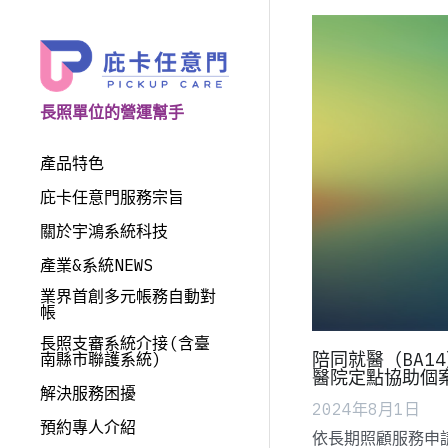
長照單位的營運幫手
產品特色
庇卡任意門服務宗旨
關於宇鴻系統科技
產業&系統NEWS
業界首創多元帳務自動對
帳
長照支審系統介接(含臺
陪同就醫（BA1
南縣市聯護系統)
醫院定點協助個
解決服務困擾
2024年8月1日
預約專人介紹
依長期照顧服務申