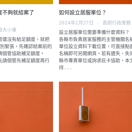
度不夠就結案了
如何設立居服單位？
·
2024年2月27日
·
長照行政業務
麻大小事
設立居服單位需要準備什麼資料？
管還沒有給足額度，就把
各縣市負責居家服務的主管機關名
>別緊張，先確認結案前的
單位設立資料下載位置，可直接點
緊請個管協助補足額度。
名稱即可另開網頁。若有遺失、失
先請個管先補足額度再行
縣市專責單位或詢求庇卡協助，本
持...