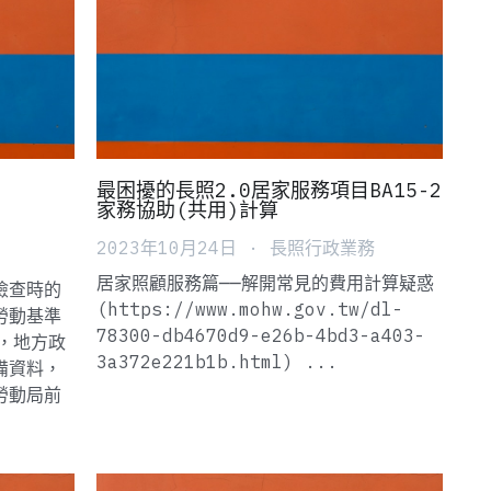
最困擾的長照2.0居家服務項目BA15-2
家務協助(共用)計算
2023年10月24日
·
長照行政業務
居家照顧服務篇──解開常見的費用計算疑惑
檢查時的
(https://www.mohw.gov.tw/dl-
勞動基準
78300-db4670d9-e26b-4bd3-a403-
，地方政
3a372e221b1b.html) ...
備資料，
勞動局前