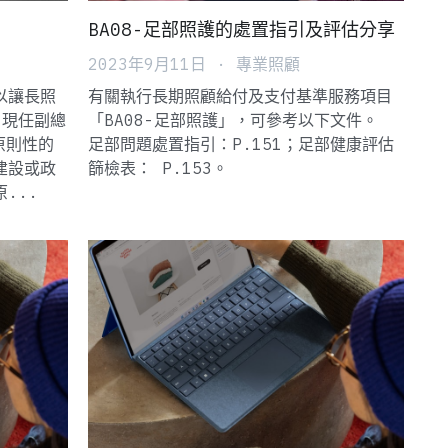
BA08-足部照護的處置指引及評估分享
2023年9月11日
·
專業照顧
以讓長照
有關執行長期照顧給付及支付基準服務項目
｜現任副總
「BA08-足部照護」，可參考以下文件。
原則性的
足部問題處置指引：P.151；足部健康評估
建設或政
篩檢表： P.153。
...