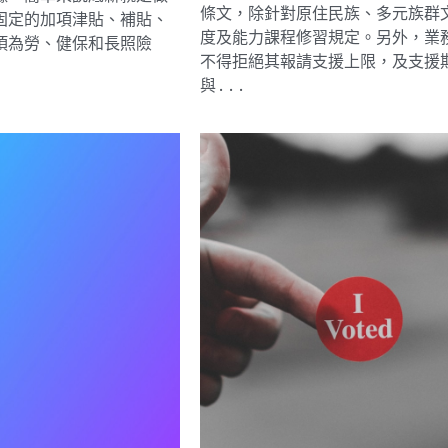
條文，除針對原住民族、多元族群
固定的加項津貼、補貼、
度及能力課程修習規定。另外，業
項為勞、健保和長照險
不得拒絕其報請支援上限，及支援
與...