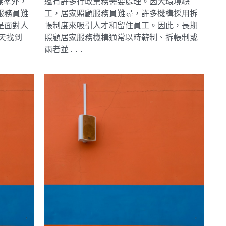
標準外，
還有許多行政業務需要處理。因大環境缺
服務員難
工，居家照顧服務員難尋，許多機構採用拆
是面對人
帳制度來吸引人才和留住員工。因此，長期
天找到
照顧居家服務機構通常以時薪制、拆帳制或
兩者並...