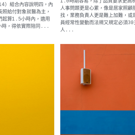
1.0時期容易，除了品質要求更高
14）組合內容說明四，內
人事問題更是心累，像是居家照顧
長照給付對象就醫為主，
找，業務負責人更是難上加難，或
起算1.5小時內，適用
員經常性變動而法規又規定必須30
小時，得依實際陪同...
人...