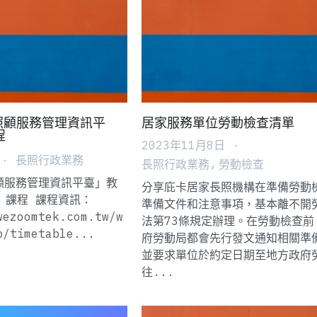
照顧服務管理資訊平
居家服務單位勞動檢查清單
程
2023年11月8日
·
·
長照行政業務
長照行政業務,
勞動檢查
顧服務管理資訊平臺」教
分享庇卡居家長照機構在準備勞動
】課程 課程資訊：
準備文件和注意事項，基本離不開
wezoomtek.com.tw/w
法第73條規定辦理。在勞動檢查前
b/timetable...
府勞動局都會先行發文通知相關準
並要求單位於約定日期至地方政府
往...