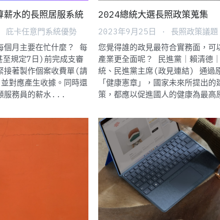
算薪水的長照居服系統
2024總統大選長照政策蒐集
·
庇卡任意門系統優勢
2023年9月25日
·
長照政策議題
每個月主要在忙什麼？ 每
您覺得誰的政見最符合實務面，可
甚至規定7日)前完成支審
產業更全面呢？ 民進黨｜賴清德
緊接著製作個案收費單(請
統、民進黨主席(政見連結) 通過
，並對應產生收據。同時還
「健康憲章」，國家未來所提出的
服務員的薪水...
策，都應以促進國人的健康為最高原