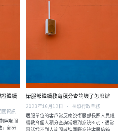
認證繼續
衛服部繼續教育積分查詢壞了怎麼辦
2023年10月12日
·
長照行政業務
相關資訊
居服單位的客戶常反應說衛服部長照人員繼
長期照顧服
續教育個人積分查詢常遇到系統Bug，很常
法」部分
電話找不到人詢問威進國際系統客服信箱