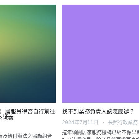
4）居服員得否自行前往
找不到業務負責人該怎麼辦？
案疑義
2024年7月11日
·
長照行政業務
這年頭開居家服務機構已經不像早
請及給付辦法之照顧組合