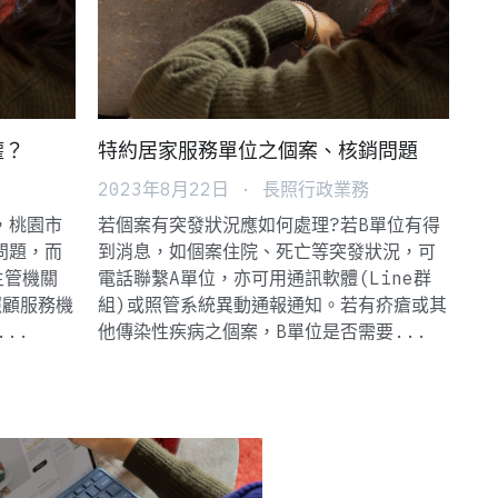
權？
特約居家服務單位之個案、核銷問題
2023年8月22日
·
長照行政業務
，桃園市
若個案有突發狀況應如何處理?若B單位有得
問題，而
到消息，如個案住院、死亡等突發狀況，可
主管機關
電話聯繫A單位，亦可用通訊軟體(Line群
照顧服務機
組)或照管系統異動通報通知。若有疥瘡或其
..
他傳染性疾病之個案，B單位是否需要...