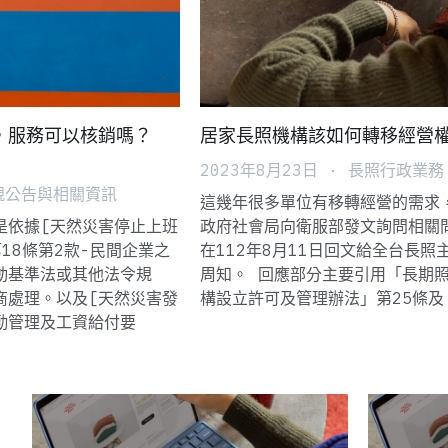
，服務可以核銷嗎？
居家長照機構該如何轉移經營
2023年8月23日
·
長照行政業務
規公告與相關資訊
這幾年很多單位有移轉經營的需求
是依據[天然災害停止上班
政府社會局向衛服部發文詢問相關
18條第2款-民間企業之
在112年8月11日回文給全台長照
動基準法或其他法令規
周知。 回應部分主要引用「長期
商處理。以及[天然災害發
構設立許可及管理辦法」第25條及.
勤管理及工資給付要