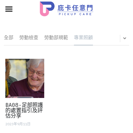
產品特色
庇卡任意門服務宗旨
全部
勞動檢查
勞動部規範
專業照顧
關於宇鴻系統科技
產業&系統NEWS
業界首創多元帳務自動對帳
長照支審系統介接(含臺南縣市聯護系統)
解決服務困擾
BA08-足部照護
的處置指引及評
估分享
預約專人介紹
2023年9月11日
服務情境與客戶成功案例短片