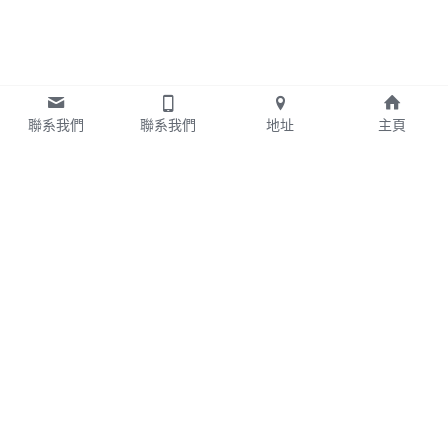
聯系我們
聯系我們
地址
主頁
關於我們
服務對象
健康新零售服務專家
長照特約單位
長照店家的營運幫手
健康服務店家
聯繫方式
02-2568-1570#301曾小